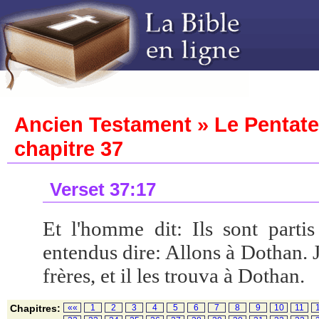
Ancien Testament » Le Pentat
chapitre 37
Verset 37:17
Et l'homme dit: Ils sont partis 
entendus dire: Allons à Dothan. J
frères, et il les trouva à Dothan.
Chapitres:
««
1
2
3
4
5
6
7
8
9
10
11