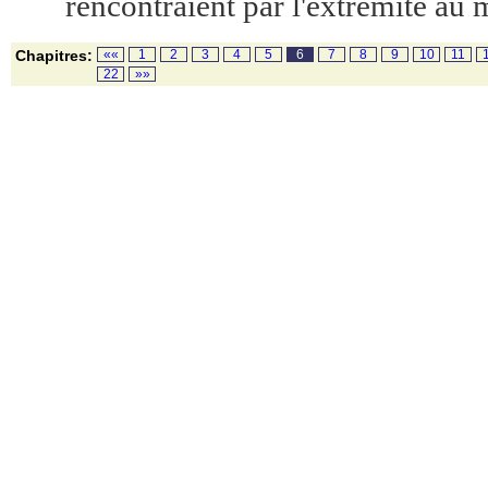
rencontraient par l'extrémité au 
Chapitres:
««
1
2
3
4
5
6
7
8
9
10
11
22
»»