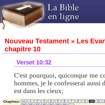
Nouveau Testament » Les Evang
chapitre 10
Verset 10:32
C'est pourquoi, quiconque me co
hommes, je le confesserai aussi
est dans les cieux;
Chapitres:
««
1
2
3
4
5
6
7
8
9
10
11