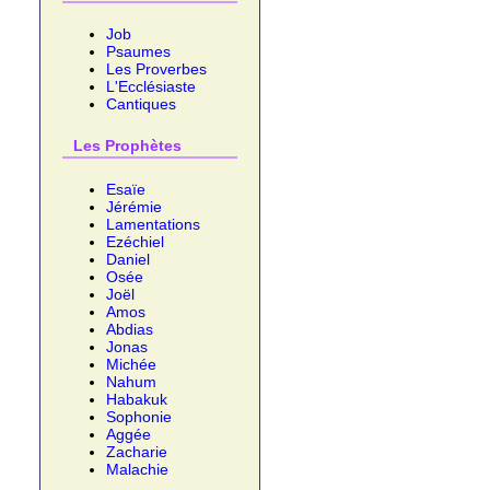
Job
Psaumes
Les Proverbes
L'Ecclésiaste
Cantiques
Les Prophètes
Esaïe
Jérémie
Lamentations
Ezéchiel
Daniel
Osée
Joël
Amos
Abdias
Jonas
Michée
Nahum
Habakuk
Sophonie
Aggée
Zacharie
Malachie