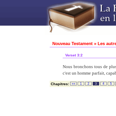
Nouveau Testament » Les autre
Verset 3:2
Nous bronchons tous de plus
c'est un homme parfait, capab
Chapitres:
««
1
2
3
4
5