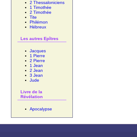
2 Thessaloniciens
1 Timothée
2 Timothée
Tite
Philémon
Hébreux
Les autres Epîtres
Jacques
1 Pierre
2 Pierre
1 Jean
2 Jean
3 Jean
Jude
Livre de la
Révélation
Apocalypse