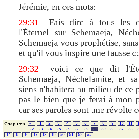
Jérémie, en ces mots:
Fais dire à tous les ca
29:31
l'Éternel sur Schemaeja, Néch
Schemaeja vous prophétise, sans 
et qu'il vous inspire une fausse c
voici ce que dit l'Éte
29:32
Schemaeja, Néchélamite, et sa 
siens n'habitera au milieu de ce p
pas le bien que je ferai à mon pe
car ses paroles sont une révolte c
Chapitres:
««
1
2
3
4
5
6
7
8
9
10
11
22
23
24
25
26
27
28
29
30
31
32
33
44
45
46
47
48
49
50
51
52
»»