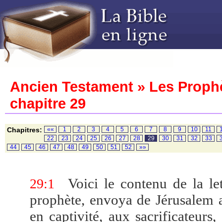
Ancien Testament » Les Prophè
chapitre 29
Chapitres:
««
1
2
3
4
5
6
7
8
9
10
11
22
23
24
25
26
27
28
29
30
31
32
33
44
45
46
47
48
49
50
51
52
»»
Voici le contenu de la let
29:1
prophète, envoya de Jérusalem a
en captivité, aux sacrificateurs,